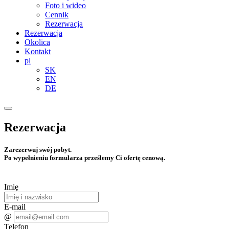
Foto i wideo
Cennik
Rezerwacja
Rezerwacja
Okolica
Kontakt
pl
SK
EN
DE
Rezerwacja
Zarezerwuj swój pobyt.
Po wypełnieniu formularza prześlemy Ci ofertę cenową.
Imię
E-mail
@
Telefon