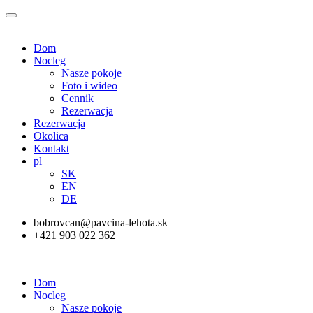
Dom
Nocleg
Nasze pokoje
Foto i wideo
Cennik
Rezerwacja
Rezerwacja
Okolica
Kontakt
pl
SK
EN
DE
bobrovcan@pavcina-lehota.sk
+421 903 022 362
Dom
Nocleg
Nasze pokoje